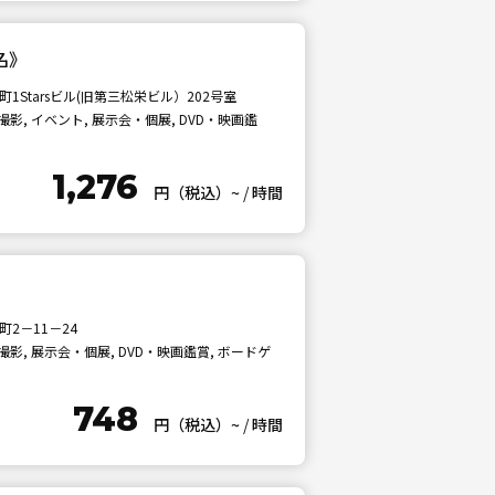
名》
1Starsビル(旧第三松栄ビル）202号室
影, イベント, 展示会・個展, DVD・映画鑑
1,276
円（税込）~
/
時間
2－11－24
影, 展示会・個展, DVD・映画鑑賞, ボードゲ
748
円（税込）~
/
時間