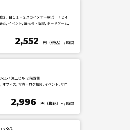
》
島2丁目１１－２スカイメナー横浜 ７２４
影, イベント, 展示会・個展, ボードゲーム,
2,552
円（税込）
/
時間
11-7 滝上ビル ２階西側
 オフィス, 写真・ロケ撮影, イベント, サロ
2,996
円（税込）~
/
時間
12名》