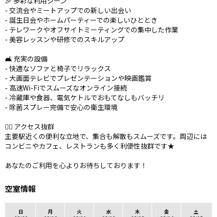
🎉 多彩な利用シーン
- 交流会やミートアップでの新しい出会い
- 誕生日会やホームパーティーでの楽しいひととき
- テレワークやオフサイトミーティングでの集中した作業
- 美容レッスンや研修でのスキルアップ
🛋️ 充実の設備
- 快適なソファと椅子でリラックス
- 大画面テレビでプレゼンテーションや映画鑑賞
- 高速Wi-Fiでスムーズなオンライン接続
- 冷蔵庫や食器、電気ケトルでおもてなしもバッチリ
- 除菌スプレー完備で安心の衛生環境
🚶‍♂️ アクセス抜群
主要駅近くの便利な立地で、集合も解散もスムーズです。周辺には
コンビニやカフェ、レストランも多く利便性抜群です★
あなたのご利用を心よりお待ちしております！
空室情報
日
月
火
水
木
金
土