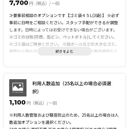
7,700
円（税込）/ 一回
≫要事前相談のオプションです【ゴミ袋４５L(3袋) 】 ※必ず
事前に日時をご相談ください。スタッフ手配ができるか調整
します。日時によってはお受けできない場合がございます。
※ゴミの分別(可燃、缶ビン、ペットボトル)してください。
※ゴミ袋はご持参ください。 ※段ボールなどの大きなゴミ、
家庭から持ち込んだゴミは捨てられません。※事前相談なく
お申込みされ、スタッフ手配できない場合はオプションのお
申込みを取り消しさせて頂きます。
利用人数追加（25名以上の場合必須選
択）
1,100
円（税込）/ 一回
※利用人数管理および騒音防止のため、25名以上の場合は人
数追加オプションを選択ください。