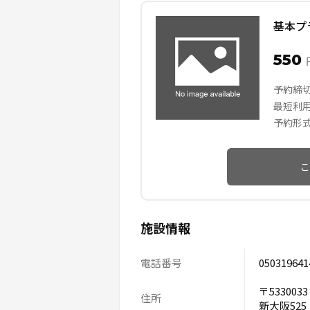
基本プ
550
予約締
最短利
予約形
こ
施設情報
電話番号
050319641
〒53300
住所
新大阪525