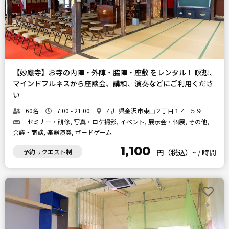
【妙應寺】お寺の内陣・外陣・脇陣・座敷 をレンタル！ 瞑想、
マインドフルネスから座談会、講和、演奏などにご利用くださ
い
60名
7:00 - 21:00
石川県金沢市東山２丁目１４−５９
セミナー・研修, 写真・ロケ撮影, イベント, 展示会・個展, その他,
会議・商談, 楽器演奏, ボードゲーム
1,100
予約リクエスト制
円（税込）~
/
時間