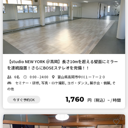
【studio NEW YORK ＠高岡】長さ10mを超える壁面にミラー
を連続設置！さらにBOSEステレオを完備！！
6名
0:00 - 24:00
富山県高岡市中川１ー７ー２０
セミナー・研修, 写真・ロケ撮影, ヨガ・ダンス, 展示会・個展, そ
の他
1,760
今すぐ予約OK
円（税込）~
/
時間