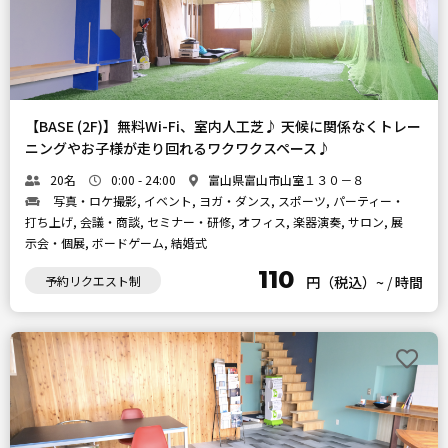
【BASE (2F)】無料Wi-Fi、室内人工芝♪ 天候に関係なくトレー
ニングやお子様が走り回れるワクワクスペース♪
20名
0:00 - 24:00
富山県富山市山室１３０－８
写真・ロケ撮影, イベント, ヨガ・ダンス, スポーツ, パーティー・
打ち上げ, 会議・商談, セミナー・研修, オフィス, 楽器演奏, サロン, 展
示会・個展, ボードゲーム, 結婚式
110
予約リクエスト制
円（税込）~
/
時間