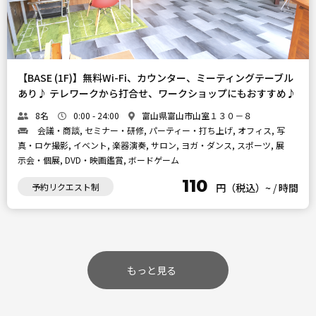
【BASE (1F)】無料Wi-Fi、カウンター、ミーティングテーブル
あり♪ テレワークから打合せ、ワークショップにもおすすめ♪
8名
0:00 - 24:00
富山県富山市山室１３０－８
会議・商談, セミナー・研修, パーティー・打ち上げ, オフィス, 写
真・ロケ撮影, イベント, 楽器演奏, サロン, ヨガ・ダンス, スポーツ, 展
示会・個展, DVD・映画鑑賞, ボードゲーム
110
予約リクエスト制
円（税込）~
/
時間
もっと見る