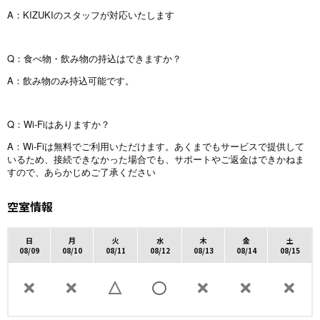
A：KIZUKIのスタッフが対応いたします
Q：食べ物・飲み物の持込はできますか？
A：飲み物のみ持込可能です。
Q：Wi-Fiはありますか？
A
Wi-Fi
：
は無料でご利用いただけます。あくまでもサービスで提供して
いるため、接続できなかった場合でも、サポートやご返金はできかねま
すので、あらかじめご了承ください
空室情報
日
月
火
水
木
金
土
08/09
08/10
08/11
08/12
08/13
08/14
08/15