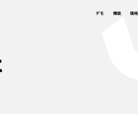
デモ
機能
価
t