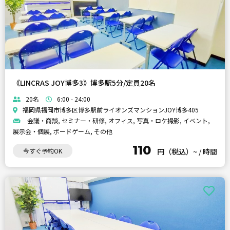
《LINCRAS JOY博多3》博多駅5分/定員20名
20名
6:00 - 24:00
福岡県福岡市博多区博多駅前ライオンズマンションJOY博多405
会議・商談, セミナー・研修, オフィス, 写真・ロケ撮影, イベント,
展示会・個展, ボードゲーム, その他
110
今すぐ予約OK
円（税込）~
/
時間