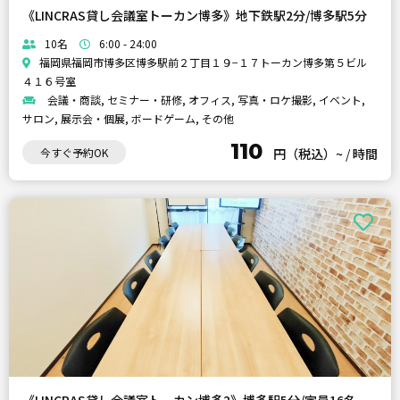
《LINCRAS貸し会議室トーカン博多》地下鉄駅2分/博多駅5分
10名
6:00 - 24:00
福岡県福岡市博多区博多駅前２丁目１９−１７トーカン博多第５ビル
４１６号室
会議・商談, セミナー・研修, オフィス, 写真・ロケ撮影, イベント,
サロン, 展示会・個展, ボードゲーム, その他
110
今すぐ予約OK
円（税込）~
/
時間