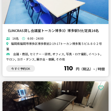
《LINCRAS貸し会議室トーカン博多3》博多駅5分/定員16名
16名
6:00 - 24:00
福岡県福岡市博多区博多駅前2-19-17トーカン博多第５ビル８０２号
室
会議・商談, セミナー・研修, オフィス, 写真・ロケ撮影, イベント,
サロン, ヨガ・ダンス, 展示会・個展, その他
110
今すぐ予約OK
円（税込）~
/
時間