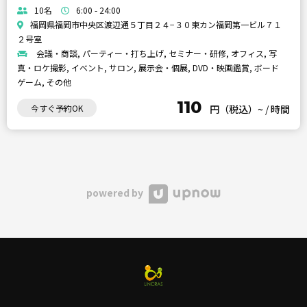
10名
6:00 - 24:00
福岡県福岡市中央区渡辺通５丁目２４−３０東カン福岡第一ビル７１
２号室
会議・商談, パーティー・打ち上げ, セミナー・研修, オフィス, 写
真・ロケ撮影, イベント, サロン, 展示会・個展, DVD・映画鑑賞, ボード
ゲーム, その他
110
今すぐ予約OK
円（税込）~
/
時間
powered by