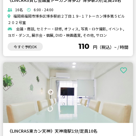
《LINCRAS貸し会議室トーカン博多2》博多駅5分/定員16名
16名
6:00 - 24:00
福岡県福岡市博多区博多駅前２丁目１９−１７トーカン博多第５ビル
２０２号室
会議・商談, セミナー・研修, オフィス, 写真・ロケ撮影, イベント,
ヨガ・ダンス, 展示会・個展, DVD・映画鑑賞, その他, サロン
110
今すぐ予約OK
円（税込）~
/
時間
《LINCRAS東カン天神》天神南駅1分/定員10名