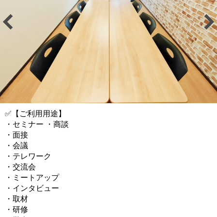
✅【ご利用用途】
・セミナー ・商談
・面接
・会議
・テレワーク
・交流会
・ミートアップ
・インタビュー
・取材
・研修