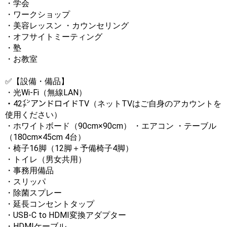
・学会
・ワークショップ
・美容レッスン ・カウンセリング
・オフサイトミーティング
・塾
・お教室
✅【設備・備品】
・光Wi-Fi（無線LAN）
・42㌅アンドロイドTV（ネットTVはご自身のアカウントを
使用ください）
・ホワイトボード（90cm×90cm） ・エアコン ・テーブル
（180cm×45cm 4台）
・椅子16脚（12脚＋予備椅子4脚）
・トイレ（男女共用）
・事務用備品
・スリッパ
・除菌スプレー
・延長コンセントタップ
・USB-C to HDMI変換アダプター
・HDMIケーブル