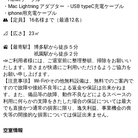
・Mac Lightning アダプター ・USB typeC充電ケーブル
・iphone用充電ケーブル
👥【定員】 16名様まで（最適12名）
📐【広さ】 23㎡
🚉【最寄駅】 博多駅から徒歩５分
祇園駅から徒歩２分
📣ご利用者様には、ご退室前に整理整頓、掃除をお願いい
たします。皆さまが快適にご利用いただけるようご協力を
お願い申し上げます。
【注意事項】 Wi-Fiやその他無料設備は、無料でのご案内で
すので故障や接続不良等による返金や保証は出来かねま
す。また、備品等の故障、動作不良などによるスペースの
利用に何らかの支障をきたした場合の保証については最大
でも直接かつ通常の損害に限り、逸失利益、事業機会の喪
失等の間接的な損害については保証出来ません。
空室情報