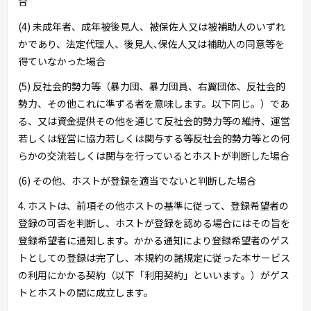
合
(4) 未成年者、成年被後見人、被保佐人又は被補助人のいずれ
かであり、法定代理人、後見人､保佐人又は補助人の同意等を
得ていなかった場合
(5) 反社会的勢力等（暴力団、暴力団員、右翼団体、反社会的
勢力、その他これに準ずる者を意味します。以下同じ。）であ
る、又は資金提供その他を通じて反社会的勢力等の維持、運営
若しくは経営に協力若しくは関与する等反社会的勢力等との何
らかの交流若しくは関与を行っているとホストが判断した場合
(6) その他、ホストが登録を適当でないと判断した場合
4. ホストは、前項その他ホストの基準に従って、登録希望者の
登録の可否を判断し、ホストが登録を認める場合にはその旨を
登録希望者に通知します。かかる通知により登録希望者のゲス
トとしての登録は完了し、本規約の諸規定に従った本サービス
の利用にかかる契約（以下「利用契約」といいます。）がゲス
トとホストの間に成立します。