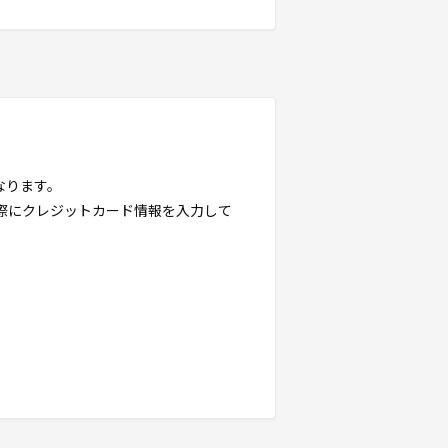
なります。
際にクレジットカード情報を入力して