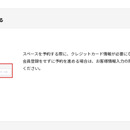
る
スペースを予約する際に、クレジットカード情報が必要に
会員登録をせずに予約を進める場合は、お客様情報入力の
ください。