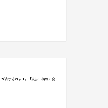
ーが表示されます。「支払い情報の変