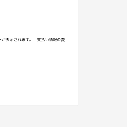
ーが表示されます。「支払い情報の変