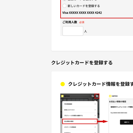
クレジットカードを登録する
クレジットカード情報を登録