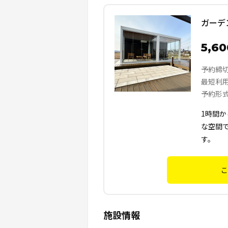
ガーデ
5,6
予約締
最短利
予約形
1時間
な空間
す。
こ
施設情報