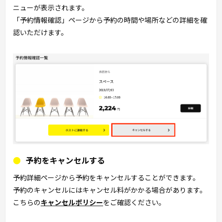
ニューが表示されます。
「予約情報確認」ページから予約の時間や場所などの詳細を確
認いただけます。
予約をキャンセルする
予約詳細ページから予約をキャンセルすることができます。
予約のキャンセルにはキャンセル料がかかる場合があります。
こちらの
キャンセルポリシー
をご確認ください。