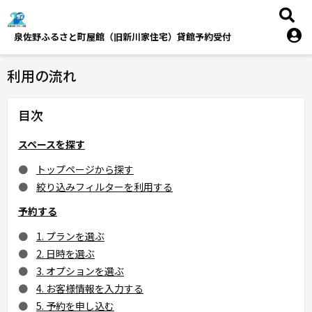
泉佐野ふるさと町屋館（旧新川家住宅）貸館予約受付
利用の流れ
目次
スペースを探す
トップページから探す
絞り込みフィルターを利用する
予約する
1. プランを選ぶ
2. 日時を選ぶ
3. オプションを選ぶ
4. お客様情報を入力する
5. 予約を申し込む