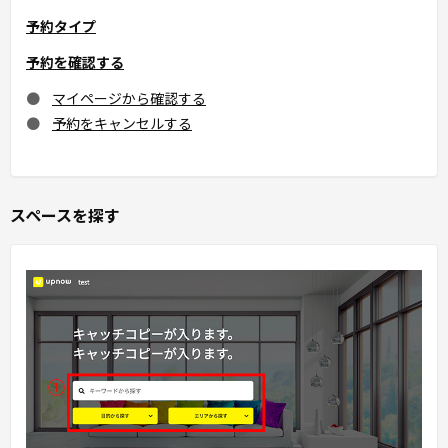
予約タイプ
予約を確認する
マイページから確認する
予約をキャンセルする
スペースを探す