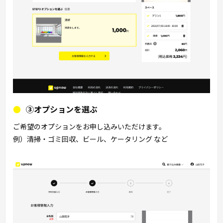
③オプションを選ぶ
ご希望のオプションをお申し込みいただけます。
例）清掃・ゴミ回収、ビール、ケータリング など