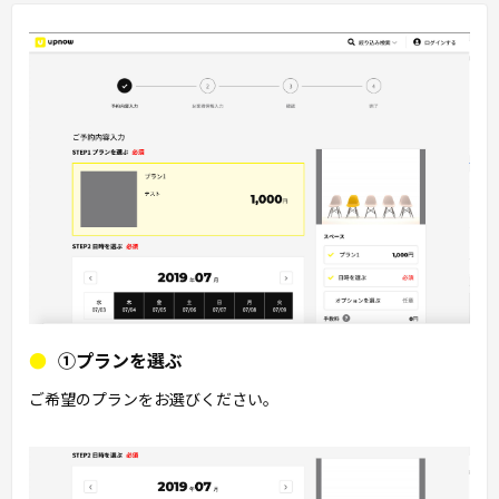
①プランを選ぶ
ご希望のプランをお選びください。