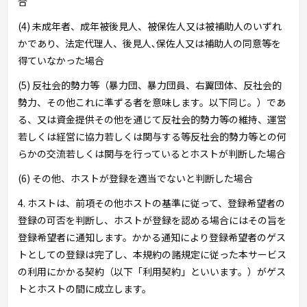
合
(4) 未成年者、成年被後見人、被保佐人又は被補助人のいずれ
かであり、法定代理人、後見人､保佐人又は補助人の同意等を
得ていなかった場合
(5) 反社会的勢力等（暴力団、暴力団員、右翼団体、反社会的
勢力、その他これに準ずる者を意味します。以下同じ。）であ
る、又は資金提供その他を通じて反社会的勢力等の維持、運営
若しくは経営に協力若しくは関与する等反社会的勢力等との何
らかの交流若しくは関与を行っているとホストが判断した場合
(6) その他、ホストが登録を適当でないと判断した場合
4. ホストは、前項その他ホストの基準に従って、登録希望者の
登録の可否を判断し、ホストが登録を認める場合にはその旨を
登録希望者に通知します。かかる通知により登録希望者のゲス
トとしての登録は完了し、本規約の諸規定に従った本サービス
の利用にかかる契約（以下「利用契約」といいます。）がゲス
トとホストの間に成立します。