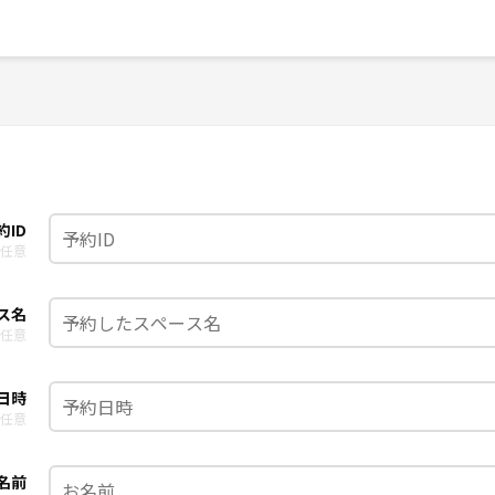
約ID
任意
ス名
任意
日時
任意
名前