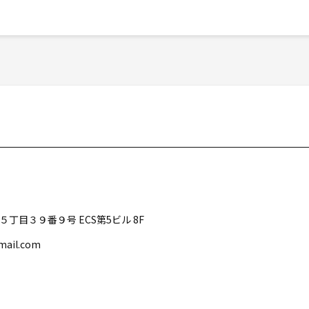
５丁目３９番９号 ECS第5ビル 8F
ail.com