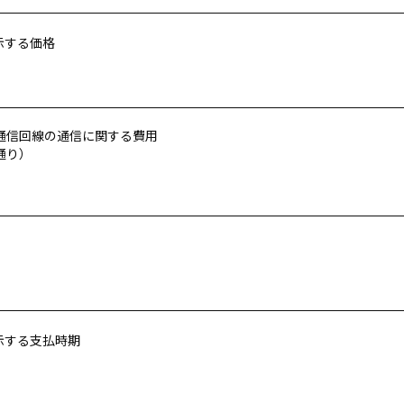
示する価格
通信回線の通信に関する費用
通り）
示する支払時期