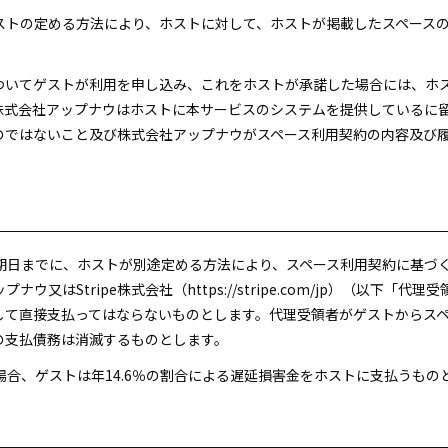
ホストの定める方法により、ホストに対して、ホストが掲載したスペース
についてゲストが利用を申し込み、これをホストが承諾した場合には、ホ
株式会社アップナウはホストに本サービスのシステムを提供しているに
のではないこと及び株式会社アップナウがスペース利用契約の内容及び
払期日までに、ホストが別途定める方法により、スペース利用契約に基づ
又はStripe株式会社（https://stripe.com/jp）（以下
して直接支払ってはならないものとします。代理受領者がゲストからス
の支払債務は消滅するものとします。
た場合、ゲストは年14.6％の割合による遅延損害金をホストに支払うもの