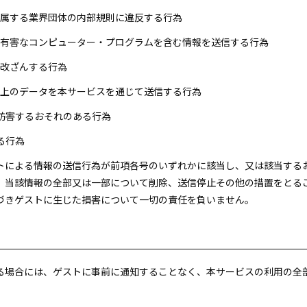
が所属する業界団体の内部規則に違反する行為
他の有害なコンピューター・プログラムを含む情報を送信する行為
を改ざんする行為
量以上のデータを本サービスを通じて送信する行為
を妨害するおそれのある行為
る行為
ストによる情報の送信行為が前項各号のいずれかに該当し、又は該当す
、当該情報の全部又は一部について削除、送信停止その他の措置をとる
づきゲストに生じた損害について一切の責任を負いません。
する場合には、ゲストに事前に通知することなく、本サービスの利用の