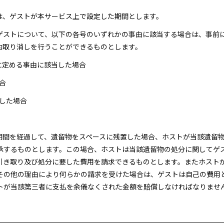
間は、ゲストが本サービス上で設定した期間とします。
、ゲストについて、以下の各号のいずれかの事由に該当する場合は、事前
約取り消しを行うことができるものとします。
各号に定める事由に該当した場合
合
明した場合
用期間を経過して、遺留物をスペースに残置した場合、ホストが当該遺留
承するものとします。この場合、ホストは当該遺留物の処分に関してゲ
引き取り及び処分に要した費用を請求できるものとします。またホスト
その他の理由により何らかの請求を受けた場合は、ゲストは自己の費用
トが当該第三者に支払を余儀なくされた金額を賠償しなければなりませ