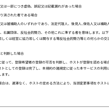
全部又は一部につき虚偽、誤記又は記載漏れがあった場合
取り消された者である場合
佐人又は被補助人のいずれかであり、法定代理人、後見人､保佐人又は補
団員、右翼団体、反社会的勢力、その他これに準ずる者を意味します。以
若しくは経営に協力若しくは関与する等反社会的勢力等との何らかの交
いと判断した場合
準に従って、登録希望者の登録の可否を判断し、ホストが登録を認める場
ストとしての登録は完了し、本規約の諸規定に従った本サービスの利用
します。
た場合は、遅滞なく、ホストの定める方法により、当該変更事項をホスト