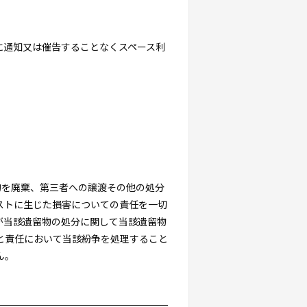
に通知又は催告することなくスペース利
物を廃棄、第三者への譲渡その他の処分
ストに生じた損害についての責任を一切
が当該遺留物の処分に関して当該遺留物
と責任において当該紛争を処理すること
ん。