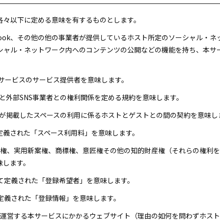
各々以下に定める意味を有するものとします。
acebook、その他の他の事業者が提供しているホスト所定のソーシャル
シャル・ネットワーク内へのコンテンツの公開などの機能を持ち、本サ
SNSサービスのサービス提供者を意味します。
ストと外部SNS事業者との権利関係を定める規約を意味します。
ストが掲載したスペースの利用に係るホストとゲストとの間の契約を意味し
に定義された「スペース利用料」を意味します。
特許権、実用新案権、商標権、意匠権その他の知的財産権（それらの権利
味します。
おいて定義された「登録希望者」を意味します。
て定義された「登録情報」を意味します。
トが運営する本サービスにかかるウェブサイト（理由の如何を問わずホス