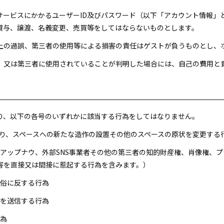
本サービスにかかるユーザーID及びパスワード（以下「アカウント情報
貸与、譲渡、名義変更、売買等をしてはならないものとします。
用上の過誤、第三者の使用等による損害の責任はゲストが負うものとし、
れ、又は第三者に使用されていることが判明した場合には、自己の費用と
たり、以下の各号のいずれかに該当する行為をしてはなりません。
ち帰り、スペースへの新たな造作の設置その他のスペースの原状を変更する
会社アップナウ、外部SNS事業者その他の第三者の知的財産権、肖像権、
害を直接又は間接に惹起する行為を含みます。）
良俗に反する行為
報を送信する行為
行為