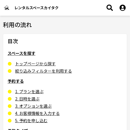
レンタルスペースカイタク
利用の流れ
目次
スペースを探す
トップページから探す
絞り込みフィルターを利用する
予約する
1. プランを選ぶ
2. 日時を選ぶ
3. オプションを選ぶ
4. お客様情報を入力する
5. 予約を申し込む