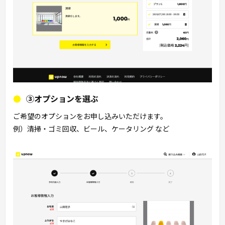
③オプションを選ぶ
ご希望のオプションをお申し込みいただけます。
例）清掃・ゴミ回収、ビール、ケータリング など