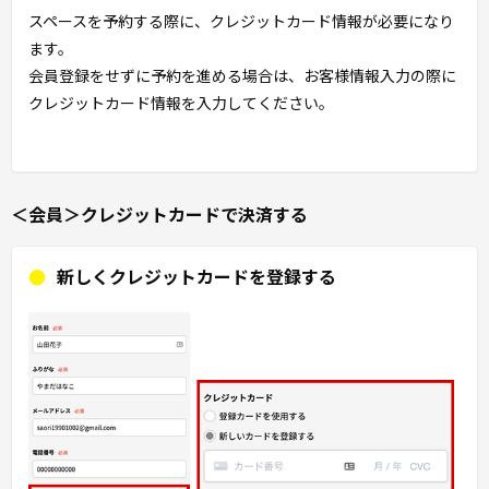
スペースを予約する際に、クレジットカード情報が必要になり
ます。
会員登録をせずに予約を進める場合は、お客様情報入力の際に
クレジットカード情報を入力してください。
＜会員＞クレジットカードで決済する
新しくクレジットカードを登録する