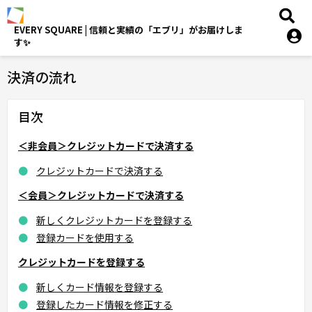
EVERY SQUARE | 信頼と実績の「エブリ」がお届けしま
す✨
決済の流れ
目次
＜非会員＞クレジットカードで決済する
クレジットカードで決済する
＜会員＞クレジットカードで決済する
新しくクレジットカードを登録する
登録カードを使用する
クレジットカードを登録する
新しくカード情報を登録する
登録したカード情報を修正する