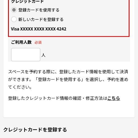
スペースを予約する際に、登録したカード情報を使用して決済
ができます。「登録カードを使用する」を選択し、予約を進め
てください。
登録したクレジットカード情報の確認・修正方法は
こちら
クレジットカードを登録する