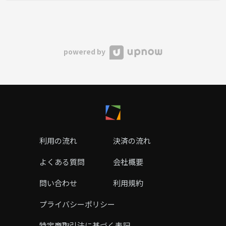
powered by
利用の流れ
決済の流れ
よくある質問
会社概要
問い合わせ
利用規約
プライバシーポリシー
特定商取引法に基づく表記