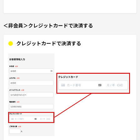
＜非会員＞クレジットカードで決済する
クレジットカードで決済する