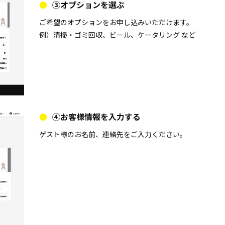
③オプションを選ぶ
ご希望のオプションをお申し込みいただけます。
例）清掃・ゴミ回収、ビール、ケータリング など
④お客様情報を入力する
ゲスト様のお名前、連絡先をご入力ください。