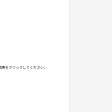
間帯をクリックしてください。