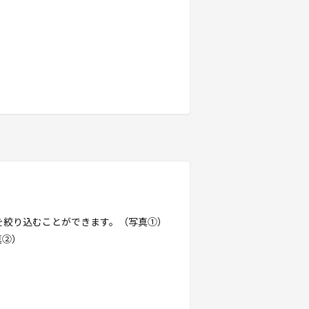
を絞り込むことができます。（写真①）
真②）