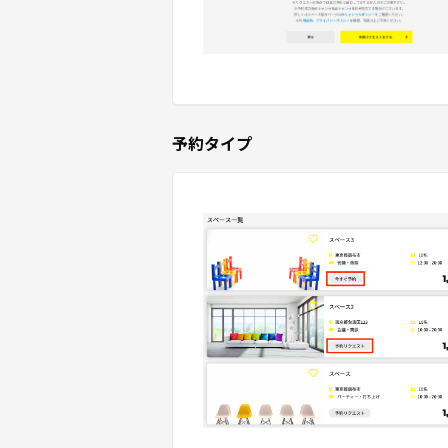
予約タイプ