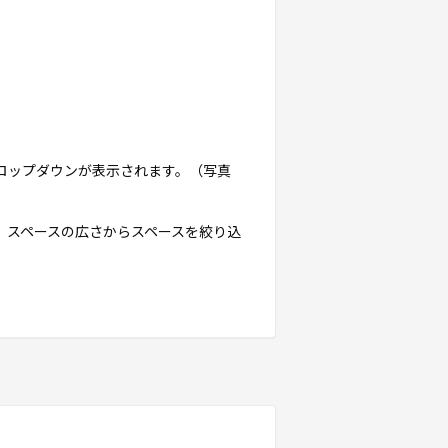
ロップダウンが表示されます。（写真
、スペースの広さからスペースを絞り込