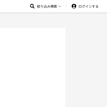
絞り込み検索
ログインする