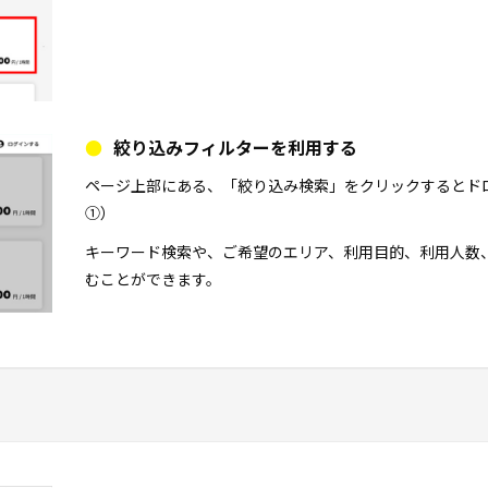
絞り込みフィルターを利用する
ページ上部にある、「絞り込み検索」をクリックするとド
①）
キーワード検索や、ご希望のエリア、利用目的、利用人数
むことができます。