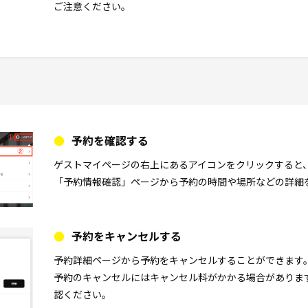
ご注意ください。
予約を確認する
ゲストマイページの右上にあるアイコンをクリックすると
「予約情報確認」ページから予約の時間や場所などの詳細
予約をキャンセルする
予約詳細ページから予約をキャンセルすることができます
予約のキャンセルにはキャンセル料がかかる場合がありま
認ください。