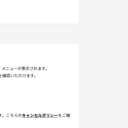
、メニューが表示されます。
を確認いただけます。
。
す。こちらの
キャンセルポリシー
をご確