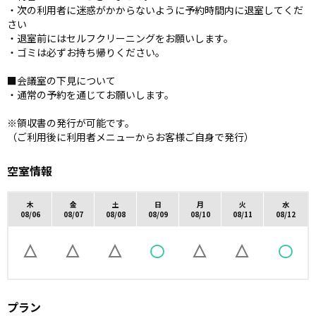
・次の利用者に迷惑がかからないように予約時間内に退室してくだ
さい
・退室前にはセルフクリーニングをお願いします。
・ゴミは必ずお持ち帰りください。
■会議室の下見について
・通常の予約を通じてお願いします。
※領収書の発行が可能です。
（ご利用後に利用者メニューからお客様ご自身で発行）
空室情報
木
金
土
日
月
火
水
08/06
08/07
08/08
08/09
08/10
08/11
08/12
プラン