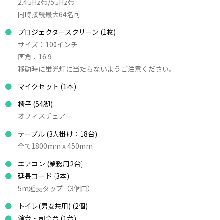
2.4GHz帯/5GHz帯
同時接続最大64名可
プロジェクタースクリーン
(1枚)
サイズ：100インチ
画角：16:9
移動時に蛍光灯に当たらないようご注意ください。
マイクセット
(1本)
椅子
(54脚)
オフィスチェアー
テーブル
(3人掛け：18台)
全て1800mm x 450mm
エアコン
(業務用2台)
延長コード
(3本)
5m延長タップ（3個口）
トイレ(男女共用)
(2個)
演台・司会台
(1台)