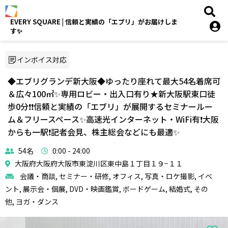
EVERY SQUARE | 信頼と実績の「エブリ」がお届けしま
す✨
インボイス対応
◆エブリグランデ新大阪◆ゆったり座れて最大54名着席可
＆広々100㎡✨専用ロビー・出入口有り★新大阪駅東口徒
歩0分❗️❗️信頼と実績の「エブリ」が展開するセミナールー
ム＆フリースペース✨高速光インターネット・WiFi有❗️大阪
からも一駅❗️記者会見、株主総会などにも最適✨
54名
0:00 - 24:00
大阪府大阪府大阪市東淀川区東中島１丁目１９−１１
会議・商談, セミナー・研修, オフィス, 写真・ロケ撮影, イベ
ント, 展示会・個展, DVD・映画鑑賞, ボードゲーム, 結婚式, その
他, ヨガ・ダンス