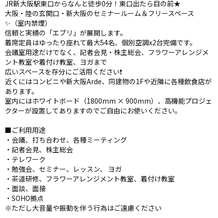
JR新大阪駅東口からなんと徒歩0分！東口出たら目の前★
大阪・陸の玄関口・新大阪のセミナールーム＆フリースペース
✨（室内禁煙）
信頼と実績の「エブリ」が展開します。
着席定員はゆったり座れて最大54名、個別空調x2台完備です。
会議室用途だけでなく、記者会見・株主総会、フラワーアレンジメ
ント教室や着付け教室、ヨガまで
広いスペースを存分にご活用ください❗️
近くにはコンビニや新大阪Arde、同建物の1Fや近隣に各種飲食店が
あります。
室内にはホワイトボード（1800mm × 900mm）、高機能プロジェ
クターが設置してありますのでご自由にお使いください。
■ご利用用途
・会議、打ち合わせ、各種ミーティング
・記者会見、株主総会
・テレワーク
・勉強会、セミナー、レッスン、 ヨガ
・茶道研修、フラワーアレンジメント教室、着付け教室
・面談、面接
・SOHO拠点
※ただし大音量や振動を伴う行為はご遠慮ください