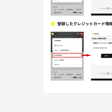
登録したクレジットカード情