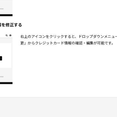
報を修正する
右上のアイコンをクリックすると、ドロップダウンメニュ
更」からクレジットカード情報の確認・編集が可能です。