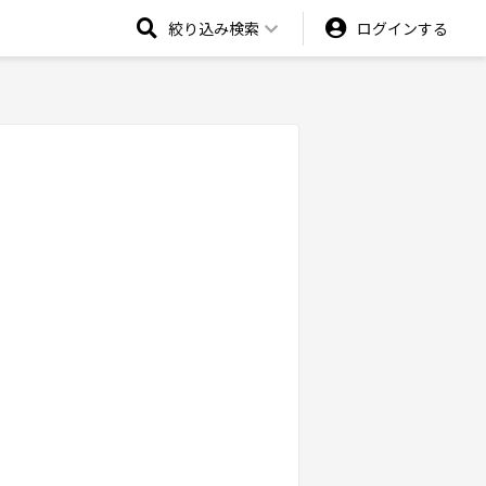
絞り込み検索
ログインする