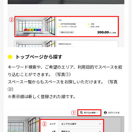
トップページから探す
キーワード検索や、ご希望のエリア、利用目的でスペースを絞
り込むことができます。（写真①）
スペース一覧からもスペースをお探しいただけます。（写真
②）
※表示順は新しく登録された順です。