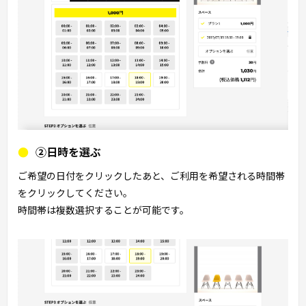
②日時を選ぶ
ご希望の日付をクリックしたあと、ご利用を希望される時間帯
をクリックしてください。
時間帯は複数選択することが可能です。