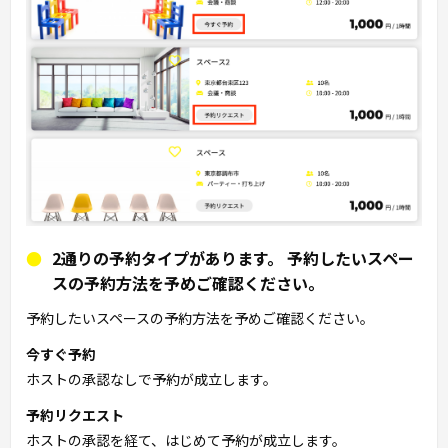
2通りの予約タイプがあります。 予約したいスペー
スの予約方法を予めご確認ください。
予約したいスペースの予約方法を予めご確認ください。
今すぐ予約
ホストの承認なしで予約が成立します。
予約リクエスト
ホストの承認を経て、はじめて予約が成立します。