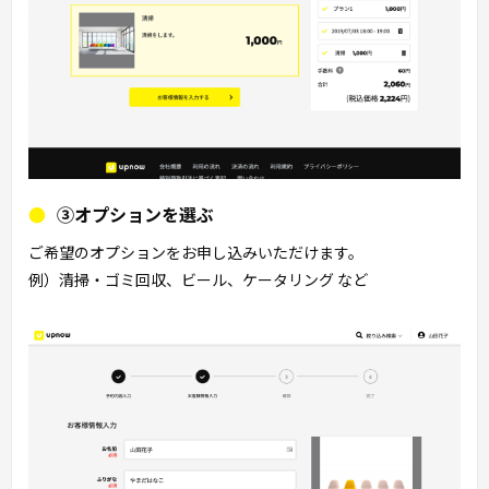
③オプションを選ぶ
ご希望のオプションをお申し込みいただけます。
例）清掃・ゴミ回収、ビール、ケータリング など