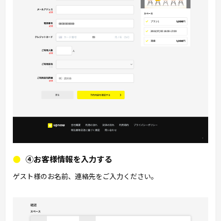
④お客様情報を入力する
ゲスト様のお名前、連絡先をご入力ください。