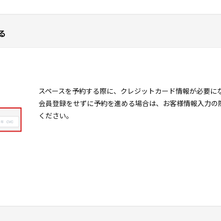
る
スペースを予約する際に、クレジットカード情報が必要に
会員登録をせずに予約を進める場合は、お客様情報入力の
ください。