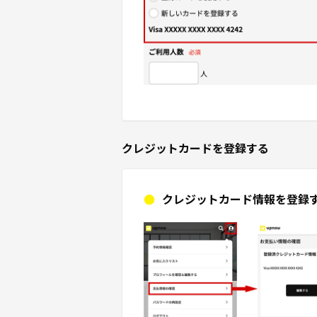
クレジットカードを登録する
クレジットカード情報を登録