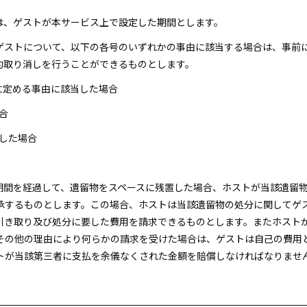
間は、ゲストが本サービス上で設定した期間とします。
、ゲストについて、以下の各号のいずれかの事由に該当する場合は、事前
約取り消しを行うことができるものとします。
各号に定める事由に該当した場合
合
明した場合
用期間を経過して、遺留物をスペースに残置した場合、ホストが当該遺留
承するものとします。この場合、ホストは当該遺留物の処分に関してゲ
引き取り及び処分に要した費用を請求できるものとします。またホスト
その他の理由により何らかの請求を受けた場合は、ゲストは自己の費用
トが当該第三者に支払を余儀なくされた金額を賠償しなければなりませ