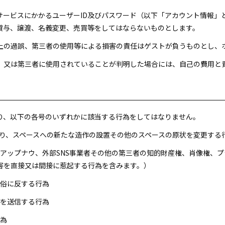
本サービスにかかるユーザーID及びパスワード（以下「アカウント情報
貸与、譲渡、名義変更、売買等をしてはならないものとします。
用上の過誤、第三者の使用等による損害の責任はゲストが負うものとし、
れ、又は第三者に使用されていることが判明した場合には、自己の費用と
たり、以下の各号のいずれかに該当する行為をしてはなりません。
ち帰り、スペースへの新たな造作の設置その他のスペースの原状を変更する
会社アップナウ、外部SNS事業者その他の第三者の知的財産権、肖像権、
害を直接又は間接に惹起する行為を含みます。）
良俗に反する行為
報を送信する行為
行為