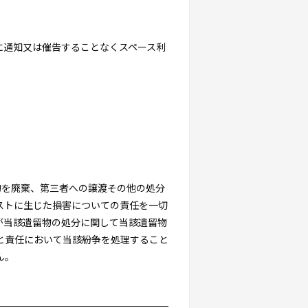
に通知又は催告することなくスペース利
物を廃棄、第三者への譲渡その他の処分
ストに生じた損害についての責任を一切
が当該遺留物の処分に関して当該遺留物
と責任において当該紛争を処理すること
ん。