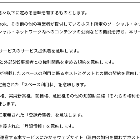
各々以下に定める意味を有するものとします。
acebook、その他の他の事業者が提供しているホスト所定のソーシャル
シャル・ネットワーク内へのコンテンツの公開などの機能を持ち、本サ
SNSサービスのサービス提供者を意味します。
ストと外部SNS事業者との権利関係を定める規約を意味します。
ストが掲載したスペースの利用に係るホストとゲストとの間の契約を意味し
に定義された「スペース利用料」を意味します。
特許権、実用新案権、商標権、意匠権その他の知的財産権（それらの権利
味します。
おいて定義された「登録希望者」を意味します。
て定義された「登録情報」を意味します。
トが運営する本サービスにかかるウェブサイト（理由の如何を問わずホス