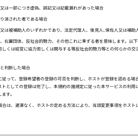
全部又は一部につき虚偽、誤記又は記載漏れがあった場合
取り消された者である場合
佐人又は被補助人のいずれかであり、法定代理人、後見人､保佐人又は補
団員、右翼団体、反社会的勢力、その他これに準ずる者を意味します。以
若しくは経営に協力若しくは関与する等反社会的勢力等との何らかの交
いと判断した場合
準に従って、登録希望者の登録の可否を判断し、ホストが登録を認める場
ストとしての登録は完了し、本規約の諸規定に従った本サービスの利用
します。
た場合は、遅滞なく、ホストの定める方法により、当該変更事項をホスト