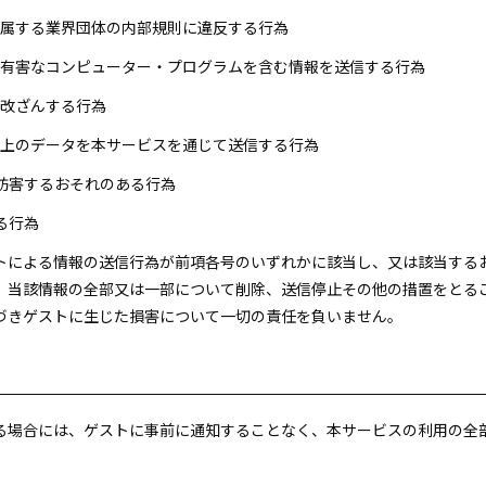
が所属する業界団体の内部規則に違反する行為
他の有害なコンピューター・プログラムを含む情報を送信する行為
を改ざんする行為
量以上のデータを本サービスを通じて送信する行為
を妨害するおそれのある行為
る行為
ストによる情報の送信行為が前項各号のいずれかに該当し、又は該当す
、当該情報の全部又は一部について削除、送信停止その他の措置をとる
づきゲストに生じた損害について一切の責任を負いません。
する場合には、ゲストに事前に通知することなく、本サービスの利用の