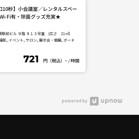
北口10秒】小会議室／レンタルスペー
i-Fi有・除菌グッズ充実★
前ビル ９階 ９１３号室 (広さ 21㎡)
影, イベント, サロン, 展示会・個展, ボード
721
円（税込）~
/
時間
powered by