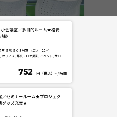
】小会議室／多目的ルーム★格安
店舗》
 ５階 ５０３号室 (広さ 22㎡)
 オフィス, 写真・ロケ撮影, イベント, サロ
752
円（税込）~
/
時間
議室／セミナールーム★プロジェク
除菌グッズ充実★