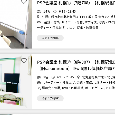
PSP会議室 札幌①（7階708）【札幌駅
14名
6:15 - 23:45
札幌札幌市北区北七条西４丁目１番１号 東カン札幌駅前
会議・商談, セミナー・研修, オフィス, 写真・ロケ撮
ーティー・打ち上げ, サロン, DVD・映画鑑賞
今すぐ予約OK
PSP会議室 札幌②（8階807）【札幌駅
（旧sakuraroom）※wifi無し低価格店
8名
6:15 - 23:45
北海道札幌市北区北七
パーティー・打ち上げ, 会議・商談, セミナー・研修,
ン, 展示会・個展, DVD・映画鑑賞, ボードゲーム, その他
今すぐ予約OK