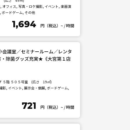
 (広さ 69㎡)
 オフィス, 写真・ロケ撮影, イベント, 楽器演
, ボードゲーム, その他
1,694
円（税込）~
/
時間
】小会議室／セミナールーム／レンタ
i有・除菌グッズ充実★《大宮第１店
５階 ５０５号室 (広さ 19㎡)
影, イベント, 展示会・個展, ボードゲーム,
721
円（税込）~
/
時間