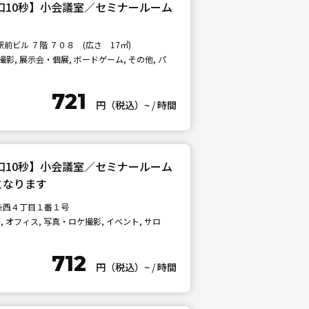
北口10秒】小会議室／セミナールーム
ビル ７階 ７０８ (広さ 17㎡)
影, 展示会・個展, ボードゲーム, その他, パ
721
円（税込）~
/
時間
北口10秒】小会議室／セミナールーム
舗となります
条西４丁目１番１号
 オフィス, 写真・ロケ撮影, イベント, サロ
712
円（税込）~
/
時間