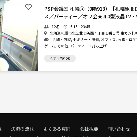
PSP会議室 札幌③（9階913）【札幌駅
ス／パーティー／オフ会★４0型液晶TV・W
12名
6:15 - 23:45
北海道札幌市北区北七条西４丁目１番１号 東カン札幌駅
会議・商談, セミナー・研修, オフィス, 写真・ロケ撮
ゲーム, その他, パーティー・打ち上げ
今すぐ予約OK
れ
決済の流れ
よくある質問
会社概要
問い合わせ