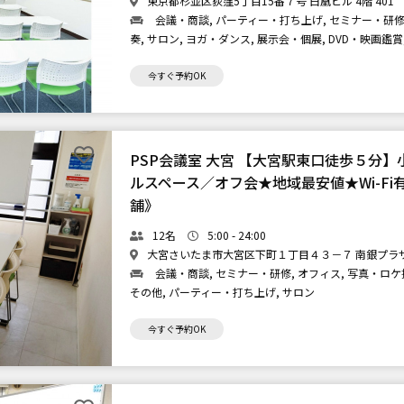
東京都杉並区荻窪5丁目15番７号 白凰ビル 4階 401
会議・商談, パーティー・打ち上げ, セミナー・研修,
奏, サロン, ヨガ・ダンス, 展示会・個展, DVD・映画鑑賞
今すぐ予約OK
PSP会議室 大宮 【大宮駅東口徒歩５分
ルスペース／オフ会★地域最安値★Wi-F
舗》
12名
5:00 - 24:00
大宮さいたま市大宮区下町１丁目４３－７ 南銀プラザ 
会議・商談, セミナー・研修, オフィス, 写真・ロケ撮
その他, パーティー・打ち上げ, サロン
今すぐ予約OK