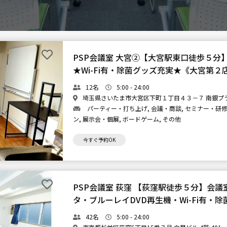
PSP会議室 大宮②【大宮駅東口徒歩５分
★Wi-Fi有・除菌グッズ充実★《大宮第２
12名
5:00 - 24:00
埼玉県さいたま市大宮区下町１丁目４３－７ 南銀プラザ
パーティー・打ち上げ, 会議・商談, セミナー・研修,
ン, 展示会・個展, ボードゲーム, その他
今すぐ予約OK
PSP会議室 荻窪 【荻窪駅徒歩５分】会
タ・ブルーレイDVD再生機・Wi-Fi有・
42名
5:00 - 24:00