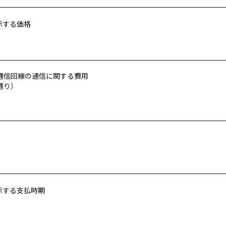
示する価格
通信回線の通信に関する費用
通り）
示する支払時期