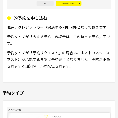
⑤予約を申し込む
現在、クレジットカード決済のみ利用可能となっております。
予約タイプが「今すぐ予約」の場合は、この時点で予約完了で
す。
予約タイプが「予約リクエスト」の場合は、ホスト（スペース
ホスト）が承認するまでは予約完了となりません。予約が承認
されますと通知メールが配信されます。
予約タイプ