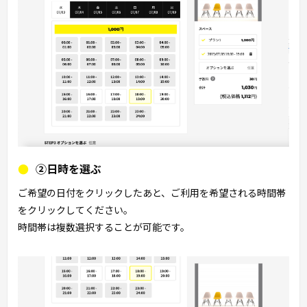
②日時を選ぶ
ご希望の日付をクリックしたあと、ご利用を希望される時間帯
をクリックしてください。
時間帯は複数選択することが可能です。