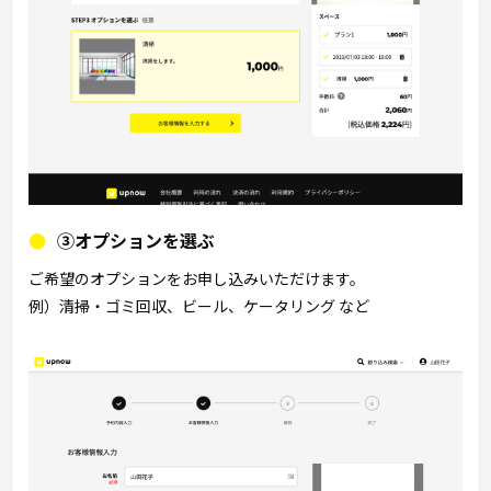
③オプションを選ぶ
ご希望のオプションをお申し込みいただけます。
例）清掃・ゴミ回収、ビール、ケータリング など