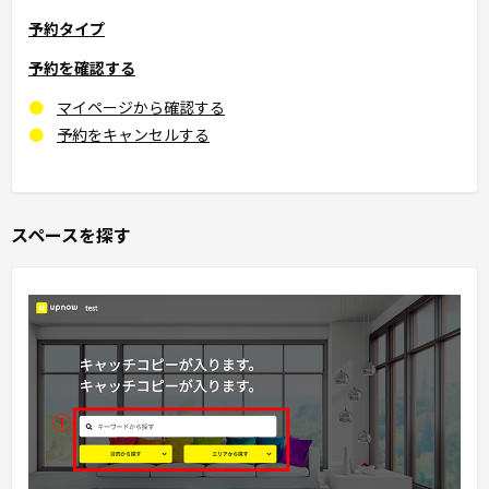
予約タイプ
予約を確認する
マイページから確認する
予約をキャンセルする
スペースを探す