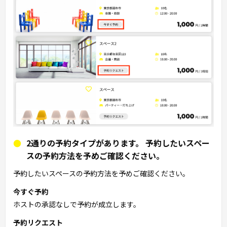
2通りの予約タイプがあります。 予約したいスペー
スの予約方法を予めご確認ください。
予約したいスペースの予約方法を予めご確認ください。
今すぐ予約
ホストの承認なしで予約が成立します。
予約リクエスト