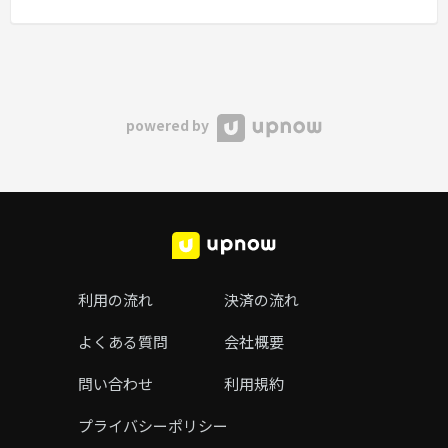
powered by
利用の流れ
決済の流れ
よくある質問
会社概要
問い合わせ
利用規約
プライバシーポリシー