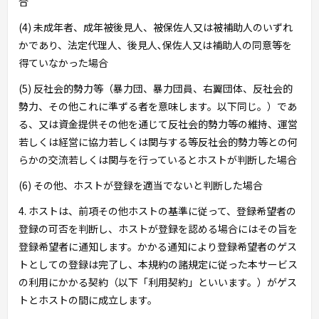
合
(4) 未成年者、成年被後見人、被保佐人又は被補助人のいずれ
かであり、法定代理人、後見人､保佐人又は補助人の同意等を
得ていなかった場合
(5) 反社会的勢力等（暴力団、暴力団員、右翼団体、反社会的
勢力、その他これに準ずる者を意味します。以下同じ。）であ
る、又は資金提供その他を通じて反社会的勢力等の維持、運営
若しくは経営に協力若しくは関与する等反社会的勢力等との何
らかの交流若しくは関与を行っているとホストが判断した場合
(6) その他、ホストが登録を適当でないと判断した場合
4. ホストは、前項その他ホストの基準に従って、登録希望者の
登録の可否を判断し、ホストが登録を認める場合にはその旨を
登録希望者に通知します。かかる通知により登録希望者のゲス
トとしての登録は完了し、本規約の諸規定に従った本サービス
の利用にかかる契約（以下「利用契約」といいます。）がゲス
トとホストの間に成立します。