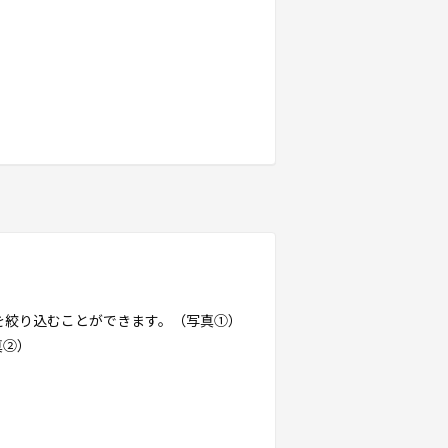
を絞り込むことができます。（写真①）
真②）