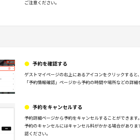
ご注意ください。
予約を確認する
ゲストマイページの右上にあるアイコンをクリックすると
「予約情報確認」ページから予約の時間や場所などの詳細
予約をキャンセルする
予約詳細ページから予約をキャンセルすることができます
予約のキャンセルにはキャンセル料がかかる場合がありま
認ください。