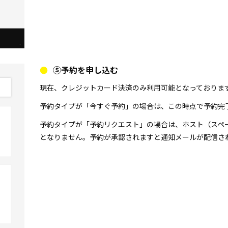
⑤予約を申し込む
現在、クレジットカード決済のみ利用可能となっておりま
予約タイプが「今すぐ予約」の場合は、この時点で予約完
予約タイプが「予約リクエスト」の場合は、ホスト（スペ
となりません。予約が承認されますと通知メールが配信さ