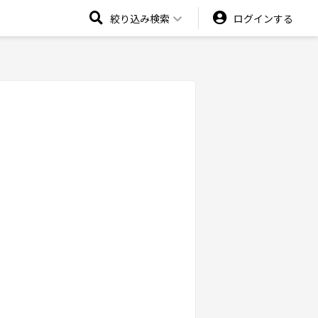
絞り込み検索
ログインする