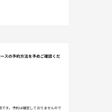
ペースの予約方法を予めご確認くだ
態です。予約は確定しておりませんので