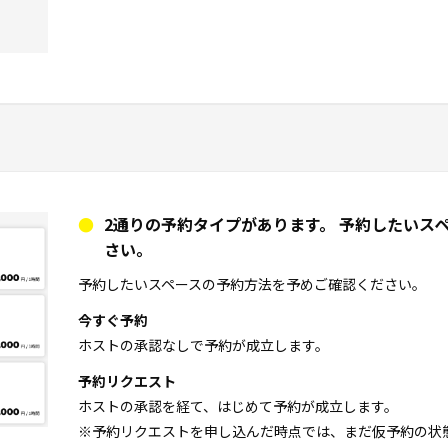
2通りの予約タイプがあります。 予約したいス
さい。
予約したいスペースの予約方法を予めご確認ください。
今すぐ予約
ホストの承認なしで予約が成立します。
予約リクエスト
ホストの承認を経て、はじめて予約が成立します。
※予約リクエストを申し込んだ時点では、まだ仮予約の状