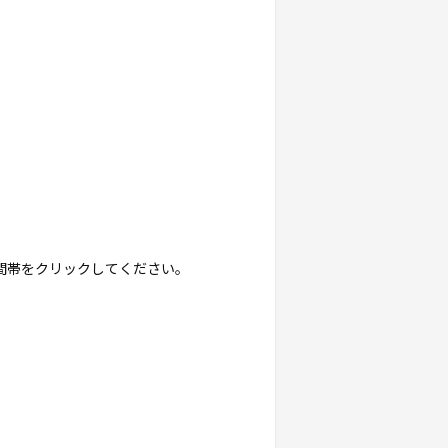
間帯をクリックしてください。