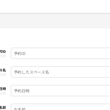
約ID
任意
ス名
任意
日時
任意
名前