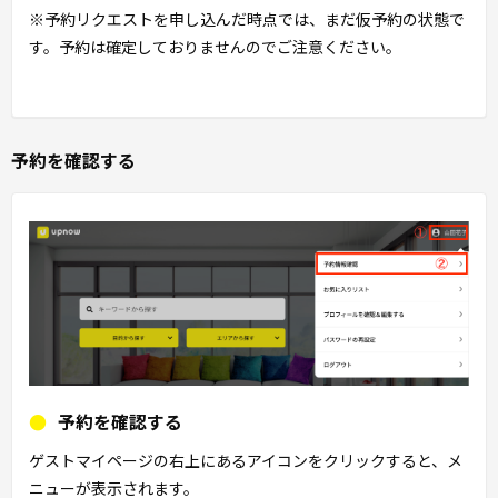
※予約リクエストを申し込んだ時点では、まだ仮予約の状態で
す。予約は確定しておりませんのでご注意ください。
予約を確認する
予約を確認する
ゲストマイページの右上にあるアイコンをクリックすると、メ
ニューが表示されます。