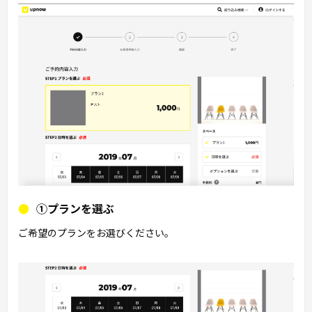
①プランを選ぶ
ご希望のプランをお選びください。