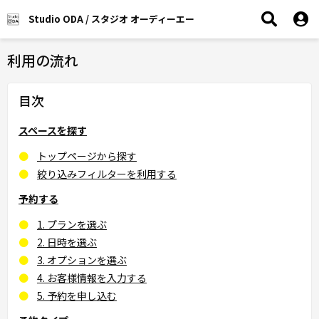
Studio ODA / スタジオ オーディーエー
利用の流れ
目次
スペースを探す
トップページから探す
絞り込みフィルターを利用する
予約する
1. プランを選ぶ
2. 日時を選ぶ
3. オプションを選ぶ
4. お客様情報を入力する
5. 予約を申し込む