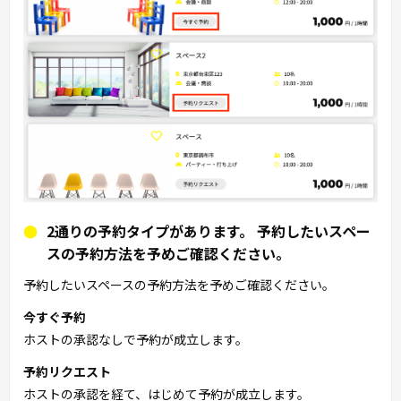
2通りの予約タイプがあります。 予約したいスペー
スの予約方法を予めご確認ください。
予約したいスペースの予約方法を予めご確認ください。
今すぐ予約
ホストの承認なしで予約が成立します。
予約リクエスト
ホストの承認を経て、はじめて予約が成立します。