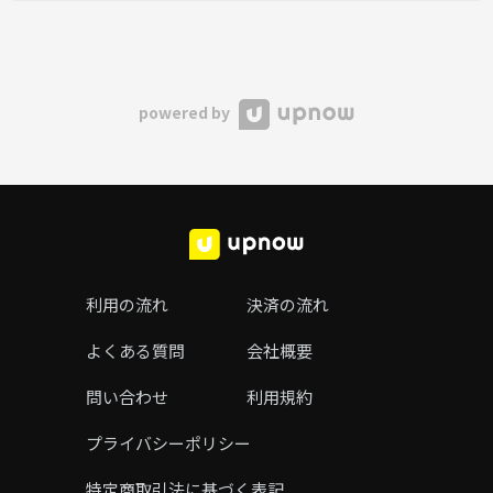
powered by
利用の流れ
決済の流れ
よくある質問
会社概要
問い合わせ
利用規約
プライバシーポリシー
特定商取引法に基づく表記