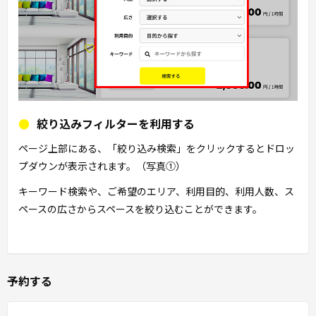
絞り込みフィルターを利用する
ページ上部にある、「絞り込み検索」をクリックするとドロッ
プダウンが表示されます。（写真①）
キーワード検索や、ご希望のエリア、利用目的、利用人数、ス
ペースの広さからスペースを絞り込むことができます。
予約する