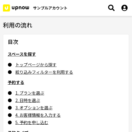
サンプルアカウント
利用の流れ
目次
スペースを探す
トップページから探す
絞り込みフィルターを利用する
予約する
1. プランを選ぶ
2. 日時を選ぶ
3. オプションを選ぶ
4. お客様情報を入力する
5. 予約を申し込む