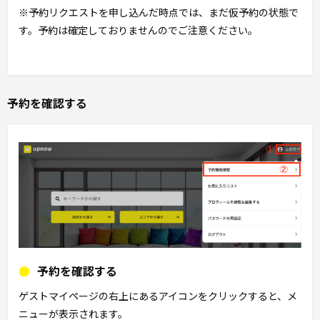
※予約リクエストを申し込んだ時点では、まだ仮予約の状態で
す。予約は確定しておりませんのでご注意ください。
予約を確認する
予約を確認する
ゲストマイページの右上にあるアイコンをクリックすると、メ
ニューが表示されます。