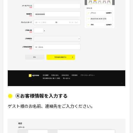
④お客様情報を入力する
ゲスト様のお名前、連絡先をご入力ください。