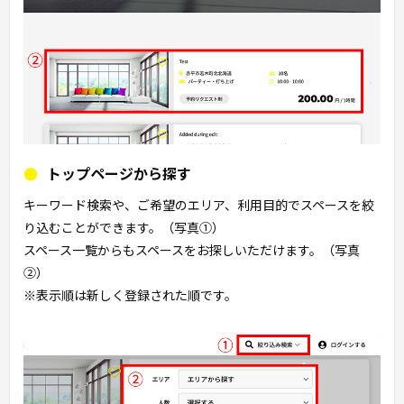
トップページから探す
キーワード検索や、ご希望のエリア、利用目的でスペースを絞
り込むことができます。（写真①）
スペース一覧からもスペースをお探しいただけます。（写真
②）
※表示順は新しく登録された順です。