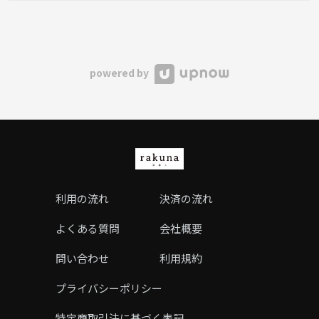
powered by
利用の流れ
決済の流れ
よくある質問
会社概要
問い合わせ
利用規約
プライバシーポリシー
特定商取引法に基づく表記