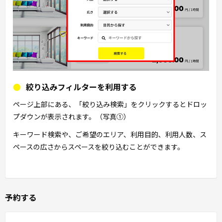
絞り込みフィルターを利用する
ページ上部にある、「絞り込み検索」をクリックするとドロッ
プダウンが表示されます。（写真①）
キーワード検索や、ご希望のエリア、利用目的、利用人数、ス
ペースの広さからスペースを絞り込むことができます。
予約する