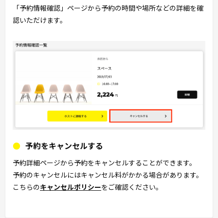
「予約情報確認」ページから予約の時間や場所などの詳細を確
認いただけます。
予約をキャンセルする
予約詳細ページから予約をキャンセルすることができます。
予約のキャンセルにはキャンセル料がかかる場合があります。
こちらの
キャンセルポリシー
をご確認ください。