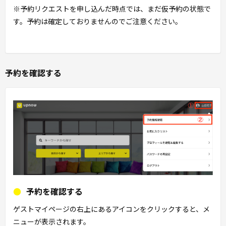
※予約リクエストを申し込んだ時点では、まだ仮予約の状態で
す。予約は確定しておりませんのでご注意ください。
予約を確認する
予約を確認する
ゲストマイページの右上にあるアイコンをクリックすると、メ
ニューが表示されます。