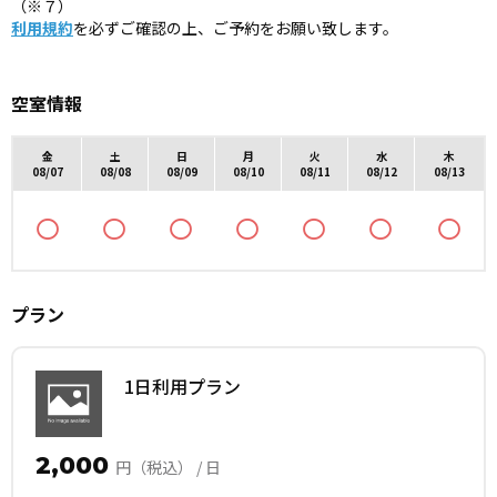
（※７）
利用規約
を必ずご確認の上、ご予約をお願い致します。
空室情報
金
土
日
月
火
水
木
08/07
08/08
08/09
08/10
08/11
08/12
08/13
プラン
1日利用プラン
2,000
円（税込） / 日