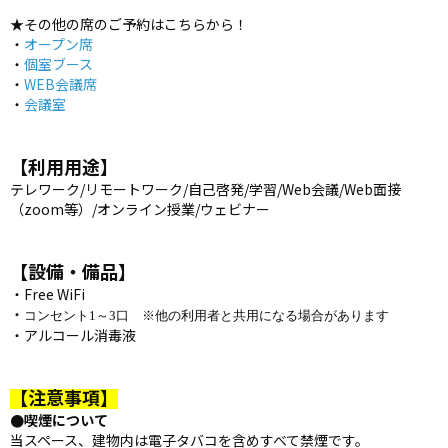
★その他の席のご予約はこちらから！
・
オープン席
・
個室ブース
・
WEB会議席
・
会議室
【利用用途】
テレワーク/リモートワーク/自己啓発/学習/Web会議/Web面接
（zoom等）/オンライン授業/ウェビナー
【設備・備品】
・Free WiFi
・
コンセント1～3口 ※他の利用者と共用になる場合があります
・アルコール消毒液
【注意事項】
●喫煙について
当スペース、建物内は電子タバコを含めすべて禁煙です。