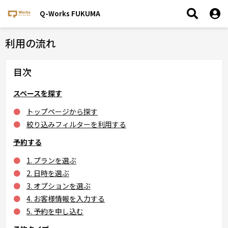
Q-Works FUKUMA
利用の流れ
目次
スペースを探す
トップページから探す
絞り込みフィルターを利用する
予約する
1. プランを選ぶ
2. 日時を選ぶ
3. オプションを選ぶ
4. お客様情報を入力する
5. 予約を申し込む