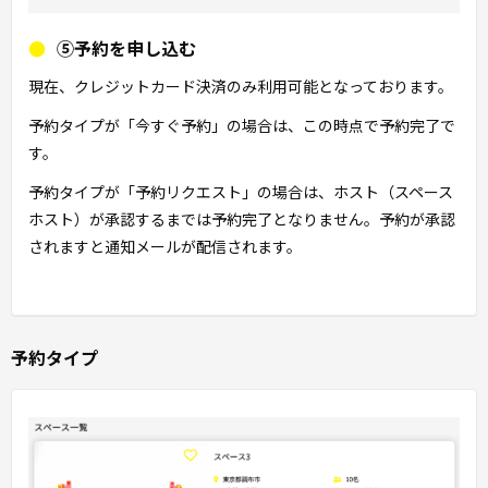
⑤予約を申し込む
現在、クレジットカード決済のみ利用可能となっております。
予約タイプが「今すぐ予約」の場合は、この時点で予約完了で
す。
予約タイプが「予約リクエスト」の場合は、ホスト（スペース
ホスト）が承認するまでは予約完了となりません。予約が承認
されますと通知メールが配信されます。
予約タイプ