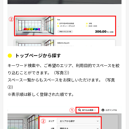
トップページから探す
キーワード検索や、ご希望のエリア、利用目的でスペースを絞
り込むことができます。（写真①）
スペース一覧からもスペースをお探しいただけます。（写真
②）
※表示順は新しく登録された順です。