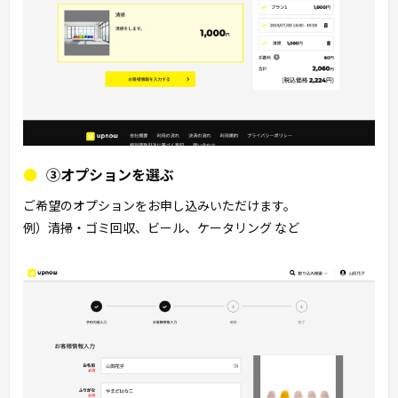
③オプションを選ぶ
ご希望のオプションをお申し込みいただけます。
例）清掃・ゴミ回収、ビール、ケータリング など