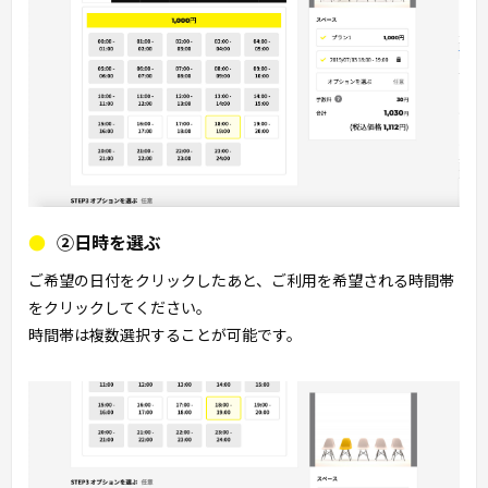
②日時を選ぶ
ご希望の日付をクリックしたあと、ご利用を希望される時間帯
をクリックしてください。
時間帯は複数選択することが可能です。