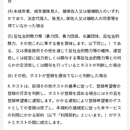
合
(4) 未成年者、成年被後見人、被保佐人又は被補助人のいずれ
かであり、法定代理人、後見人､保佐人又は補助人の同意等を
得ていなかった場合
(5) 反社会的勢力等（暴力団、暴力団員、右翼団体、反社会的
勢力、その他これに準ずる者を意味します。以下同じ。）であ
る、又は資金提供その他を通じて反社会的勢力等の維持、運営
若しくは経営に協力若しくは関与する等反社会的勢力等との何
らかの交流若しくは関与を行っているとホストが判断した場合
(6) その他、ホストが登録を適当でないと判断した場合
4. ホストは、前項その他ホストの基準に従って、登録希望者の
登録の可否を判断し、ホストが登録を認める場合にはその旨を
登録希望者に通知します。かかる通知により登録希望者のゲス
トとしての登録は完了し、本規約の諸規定に従った本サービス
の利用にかかる契約（以下「利用契約」といいます。）がゲス
トとホストの間に成立します。