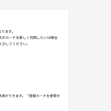
なります。
外のカードを新しく利用したいは場合
入力してください。
決済ができます。「登録カードを使用す