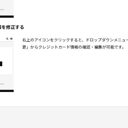
報を修正する
右上のアイコンをクリックすると、ドロップダウンメニュ
更」からクレジットカード情報の確認・編集が可能です。