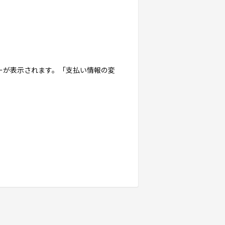
ーが表示されます。「支払い情報の変