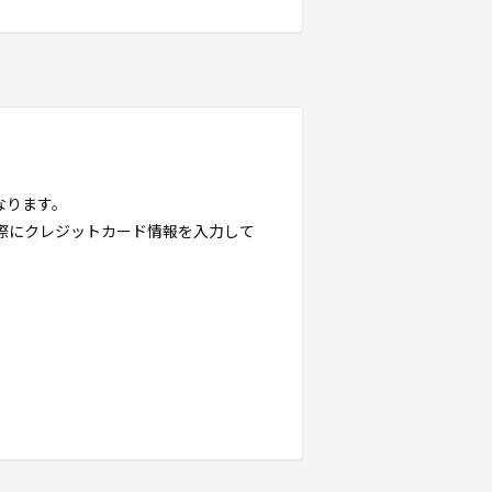
なります。
際にクレジットカード情報を入力して