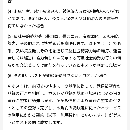
合
(4) 未成年者、成年被後見人、被保佐人又は被補助人のいずれ
かであり、法定代理人、後見人､保佐人又は補助人の同意等を
得ていなかった場合
(5) 反社会的勢力等（暴力団、暴力団員、右翼団体、反社会的
勢力、その他これに準ずる者を意味します。以下同じ。）であ
る、又は資金提供その他を通じて反社会的勢力等の維持、運営
若しくは経営に協力若しくは関与する等反社会的勢力等との何
らかの交流若しくは関与を行っているとホストが判断した場合
(6) その他、ホストが登録を適当でないと判断した場合
4. ホストは、前項その他ホストの基準に従って、登録希望者の
登録の可否を判断し、ホストが登録を認める場合にはその旨を
登録希望者に通知します。かかる通知により登録希望者のゲス
トとしての登録は完了し、本規約の諸規定に従った本サービス
の利用にかかる契約（以下「利用契約」といいます。）がゲス
トとホストの間に成立します。