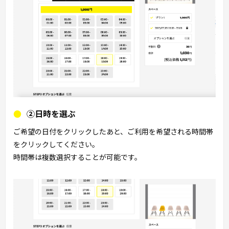
②日時を選ぶ
ご希望の日付をクリックしたあと、ご利用を希望される時間帯
をクリックしてください。
時間帯は複数選択することが可能です。