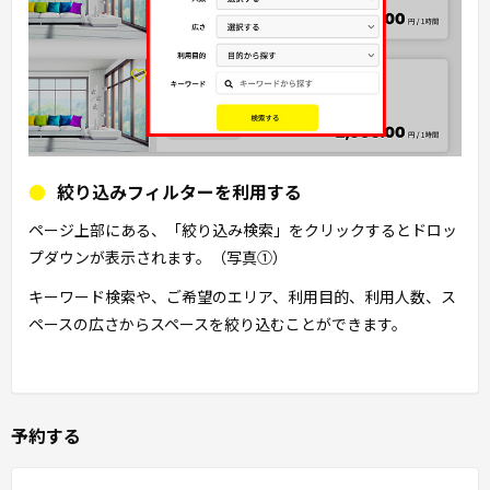
絞り込みフィルターを利用する
ページ上部にある、「絞り込み検索」をクリックするとドロッ
プダウンが表示されます。（写真①）
キーワード検索や、ご希望のエリア、利用目的、利用人数、ス
ペースの広さからスペースを絞り込むことができます。
予約する