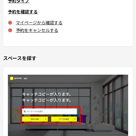
予約タイプ
予約を確認する
マイページから確認する
予約をキャンセルする
スペースを探す