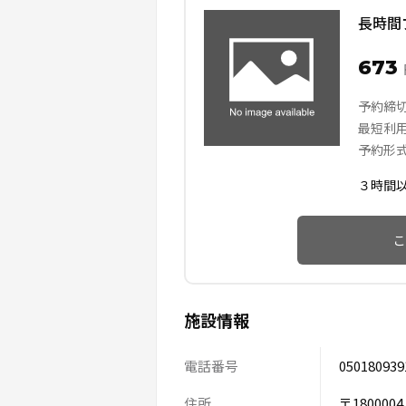
長時間
673
予約締
最短利
予約形
３時間
こ
施設情報
電話番号
050180939
住所
〒18000