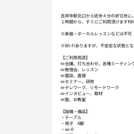
吉祥寺駅北口から徒歩４分の好立地に、
１時間から、すぐにご利用頂けます❗️Wi
※楽器・ボーカルレッスンなどは不可
※Wi-Fiありますが、不安定な状態
【ご利用用途】
✏️会議、打ち合わせ、各種ミーティン
✏️勉強会、レッスン
✏️面談、面接
✏️セミナー、研修
✏️テレワーク、リモートワーク
✏️インタビュー、取材
✏️塾、お教室
【設備・備品】
・テーブル
・椅子 4脚
・wi-fi