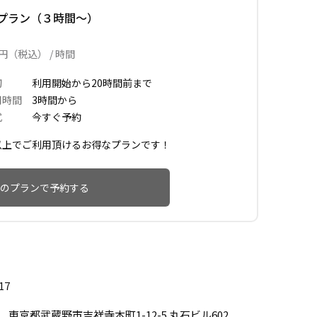
プラン（３時間〜）
円（税込） / 時間
切
利用開始から20時間前まで
用時間
3時間から
式
今すぐ予約
以上でご利用頂けるお得なプランです！
のプランで予約する
17
04 東京都武蔵野市吉祥寺本町1-12-5 丸石ビル602