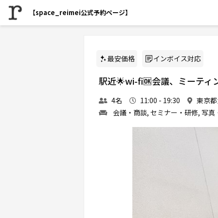
【space_reimei公式予約ページ】
最安価格
インボイス対応
駅近🌟wi-fi🆗会議、ミー
4名
11:00 - 19:30
東京都
会議・商談, セミナー・研修, 写