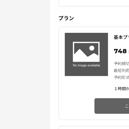
プラン
基本プ
748
予約締
最短利
予約形
１時間
こ