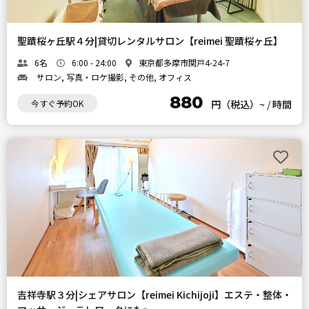
聖蹟桜ヶ丘駅４分|貸切レンタルサロン【reimei 聖蹟桜ヶ丘】
6名
6:00 - 24:00
東京都多摩市関戸4-24-7
サロン, 写真・ロケ撮影, その他, オフィス
880
今すぐ予約OK
円（税込）~
/
時間
吉祥寺駅３分|シェアサロン【reimei Kichijoji】エステ・整体・