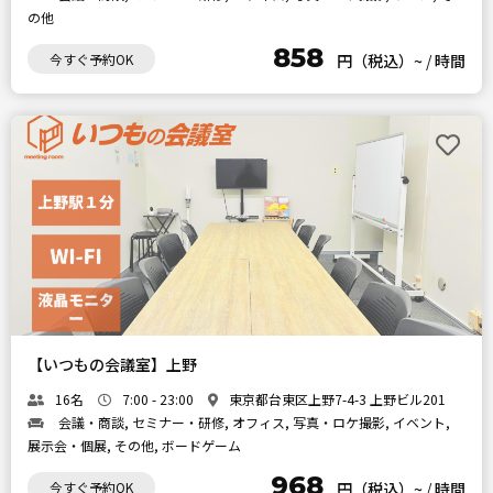
の他
858
今すぐ予約OK
円（税込）~
/
時間
【いつもの会議室】上野
16名
7:00 - 23:00
東京都台東区上野7-4-3 上野ビル201
会議・商談, セミナー・研修, オフィス, 写真・ロケ撮影, イベント,
展示会・個展, その他, ボードゲーム
968
今すぐ予約OK
円（税込）~
/
時間