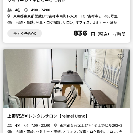
マッサージ・テレワークにも✨
4名
4:00 - 24:00
東京都東京都武蔵野市吉祥寺南町1-9-10 TOP吉祥寺2 406号室
会議・商談, 写真・ロケ撮影, サロン, オフィス, セミナー・研修
836
今すぐ予約OK
円（税込）~
/
時間
上野駅近🌟レンタルサロン【reimei Ueno】
4名
7:00 - 23:00
東京都台東区上野7-4-3 上野ビル202−2
会議・商談, セミナー・研修, オフィス, 写真・ロケ撮影, サロン, そ