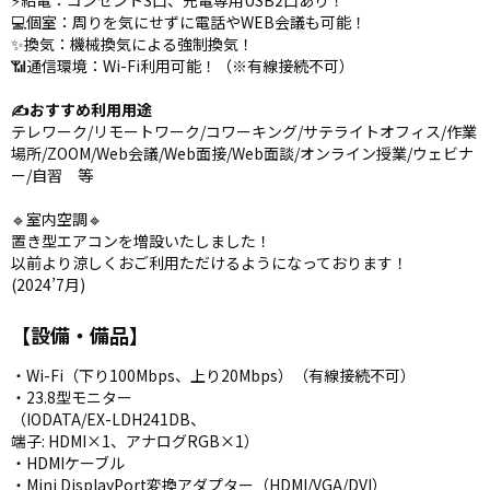
⚡️給電：コンセント3口、充電専用USB2口あり！
💻個室：周りを気にせずに電話やWEB会議も可能！
✨換気：機械換気による強制換気！
📶通信環境：Wi-Fi利用可能！（※有線接続不可）
✍️おすすめ利用用途
テレワーク/リモートワーク/コワーキング/サテライトオフィス/作業
場所/ZOOM/Web会議/Web面接/Web面談/オンライン授業/ウェビナ
ー/自習 等
🔹室内空調🔹
置き型エアコンを増設いたしました！
以前より涼しくおご利用ただけるようになっております！
(2024’7月)
【設備・備品】
・Wi-Fi（下り100Mbps、上り20Mbps）（有線接続不可）
・23.8型モニター
（IODATA/EX-LDH241DB、
端子: HDMI×1、アナログRGB×1）
・HDMIケーブル
・Mini DisplayPort変換アダプター（HDMI/VGA/DVI）