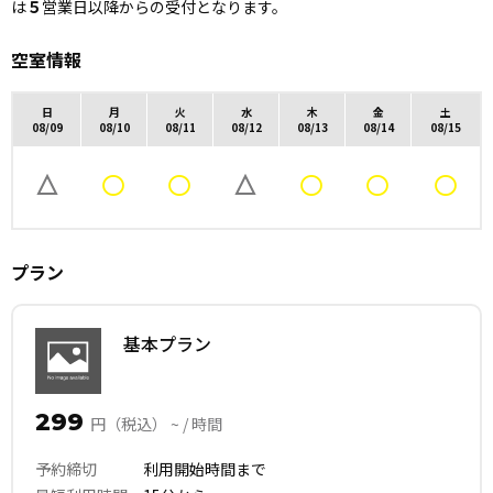
は
５
営業日以降からの受付となります。
空室情報
日
月
火
水
木
金
土
08/09
08/10
08/11
08/12
08/13
08/14
08/15
プラン
基本プラン
299
円（税込） ~ / 時間
予約締切
利用開始時間まで