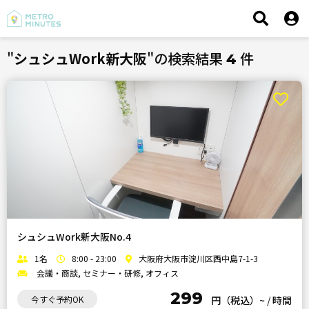
"
シュシュWork新大阪
"の検索結果
件
4
シュシュWork新大阪No.4
1名
8:00 - 23:00
大阪府大阪市淀川区西中島7-1-3
会議・商談, セミナー・研修, オフィス
299
今すぐ予約OK
円（税込）~
/
時間