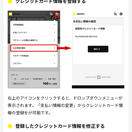
クレジットカード情報を登録する
右上のアイコンをクリックすると、ドロップダウンメニューが
表示されます。「支払い情報の変更」からクレジットカード情
報の登録をが可能です。
登録したクレジットカード情報を修正する