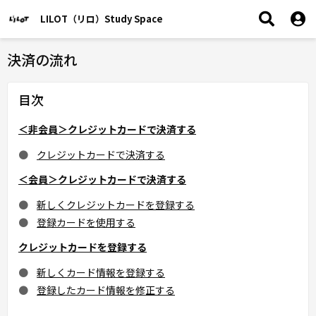
LILOT（リロ）Study Space
決済の流れ
目次
＜非会員＞クレジットカードで決済する
クレジットカードで決済する
＜会員＞クレジットカードで決済する
新しくクレジットカードを登録する
登録カードを使用する
クレジットカードを登録する
新しくカード情報を登録する
登録したカード情報を修正する