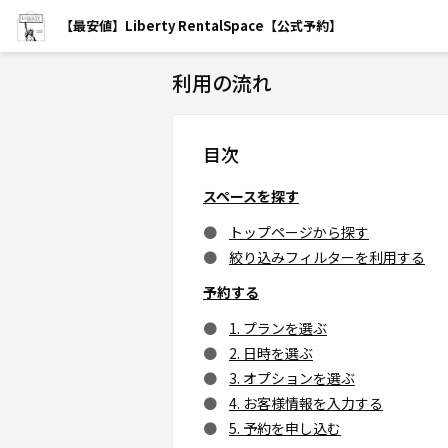
【最安値】Liberty RentalSpace【公式予約】
利用の流れ
目次
スペースを探す
トップページから探す
絞り込みフィルターを利用する
予約する
1. プランを選ぶ
2. 日時を選ぶ
3. オプションを選ぶ
4. お客様情報を入力する
5. 予約を申し込む