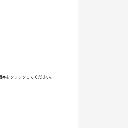
間帯をクリックしてください。