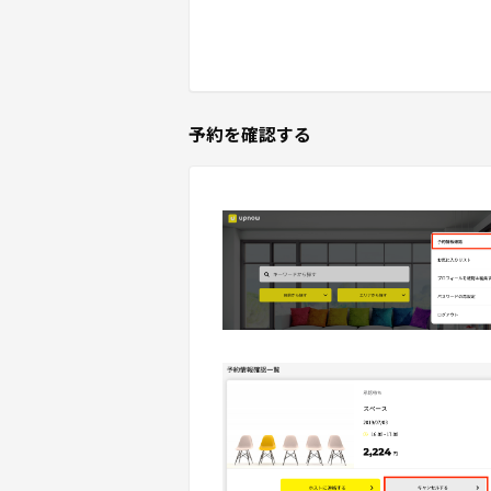
予約を確認する