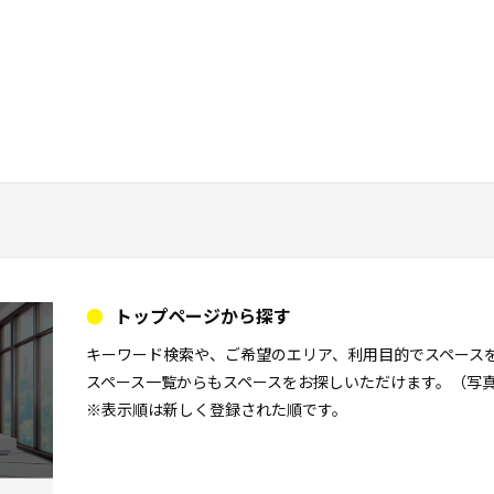
トップページから探す
キーワード検索や、ご希望のエリア、利用目的でスペース
スペース一覧からもスペースをお探しいただけます。（写
※表示順は新しく登録された順です。