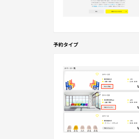
予約タイプ