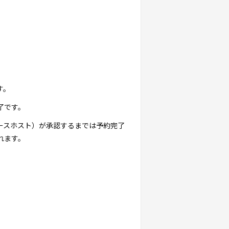
す。
了です。
ースホスト）が承認するまでは予約完了
れます。