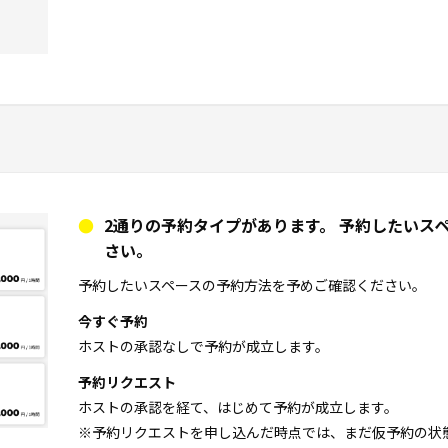
2通りの予約タイプがあります。 予約したいス
さい。
予約したいスペースの予約方法を予めご確認ください。
今すぐ予約
ホストの承認なしで予約が成立します。
予約リクエスト
ホストの承認を経て、はじめて予約が成立します。
※予約リクエストを申し込んだ時点では、まだ仮予約の状