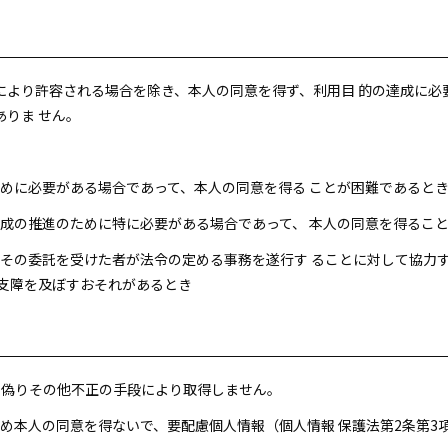
により許容される場合を除き、本人の同意を得ず、利用目 的の達成に必
りま せん。
のために必要がある場合であって、本人の同意を得る ことが困難であると
な育成の推進のために特に必要がある場合であって、 本人の同意を得るこ
又はその委託を受けた者が法令の定める事務を遂行す ることに対して協力
に支障を及ぼすおそれがあるとき
し、偽りその他不正の手段により取得しません。
かじめ本人の同意を得ないで、要配慮個人情報（個人情報 保護法第2条第