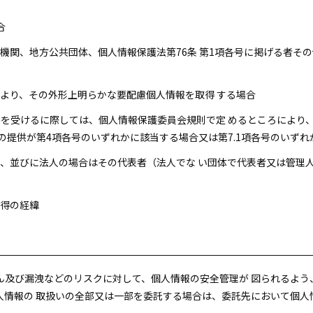
合
国の機関、地方公共団体、個人情報保護法第76条 第1項各号に掲げる者
とにより、その外形上明らかな要配慮個人情報を取得 する場合
提供を受けるに際しては、個人情報保護委員会規則で定 めるところによ
の提供が第4項各号のいずれかに該当する場合又は第7.1項各号のいずれ
住所、並びに法人の場合はその代表者（法人でな い団体で代表者又は管
取得の経緯
ん及び漏洩などのリスクに対して、個人情報の安全管理が 図られるよう
人情報の 取扱いの全部又は一部を委託する場合は、委託先において個人