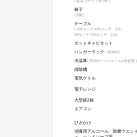
( 延長コード２m 3m )
椅子
( 8脚 )
テーブル
( 180センチX45センチ 2台
60センチ×60センチ 1台)
ホットキャビネット
ハンガーラック
( 収納内)
冷温庫
( 500mlペットボトル4本程度 )
掃除機
電気ケトル
電子レンジ
大型鏡2枚
エアコン
ひざかけ
消毒用アルコール、除菌ウエッ
ュ、ハンドソープ等