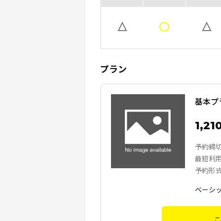
プラン
基本プ
1,21
予約締
最短利
予約形
ベーシ
こ