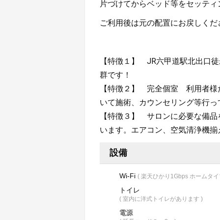
片づけてからベッド等をセッティ
ご利用後は元の配置にお戻しくだ
【特徴１】　JR六甲道駅北出口徒
群です！

【特徴２】　完全個室　利用者様
いて施術、カウンセリング等行っ
【特徴３】　サロンに必要な備品
います。エアコン、空気清浄機揃
設備
Wi-Fi
( 楽天ひかり1Gbps ホームタイプ
トイレ
( 室内に洋式トイレがあります )
電源