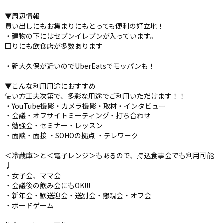
▼周辺情報
買い出しにもお集まりにもとっても便利の好立地！
・建物の下にはセブンイレブンが入っています。
回りにも飲食店が多数あります
・新大久保が近いのでUberEatsでモッパンも！
▼こんな利用用途におすすめ
使い方工夫次第で、多彩な用途でご利用いただけます！！
・YouTube撮影・カメラ撮影・取材・インタビュー
・会議・オフサイトミーティング・打ち合わせ
・勉強会・セミナー・レッスン
・面談・面接 ・SOHOの拠点 ・テレワーク
＜冷蔵庫＞と＜電子レンジ＞もあるので、持込食事会でも利用可能
♩
・女子会、ママ会
・会議後の飲み会にもOK!!!
・新年会・歓送迎会・送別会・懇親会・オフ会
・ボードゲーム