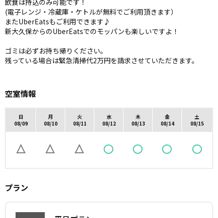
飲食は持込のみ可能です！
(電子レンジ・冷蔵庫・ケトルが無料でご利用頂きます）
またUberEatsもご利用できます♪
新大久保からのUberEatsでのモッパンも楽しいですよ！
ゴミは必ずお持ち帰りください。
残っている場合は緊急清掃代2万円を請求させていただきます。
空室情報
日
月
火
水
木
金
土
08/09
08/10
08/11
08/12
08/13
08/14
08/15
プラン