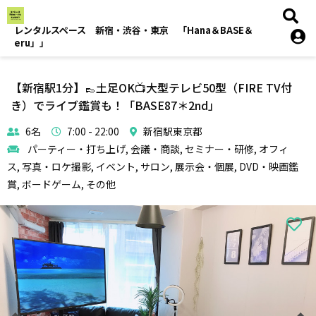
レンタルスペース 新宿・渋谷・東京 「Hana＆BASE＆
eru」」
【新宿駅1分】👞土足OK📺大型テレビ50型（FIRE TV付
き）でライブ鑑賞も！「BASE87＊2nd」
6名
7:00 - 22:00
新宿駅東京都
パーティー・打ち上げ, 会議・商談, セミナー・研修, オフィ
ス, 写真・ロケ撮影, イベント, サロン, 展示会・個展, DVD・映画鑑
賞, ボードゲーム, その他