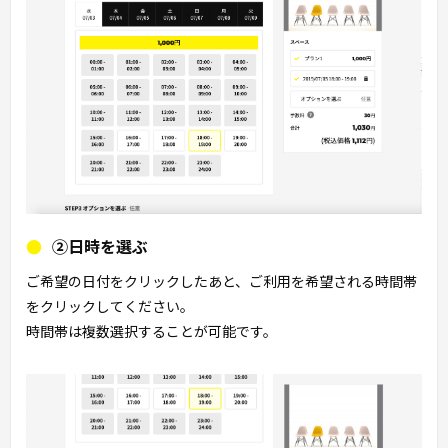
②日時を選ぶ
ご希望の日付をクリックしたあと、ご利用を希望される時間帯
をクリックしてください。
時間帯は複数選択することが可能です。