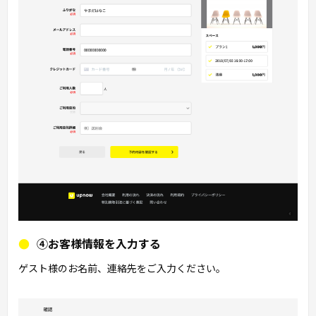
④お客様情報を入力する
ゲスト様のお名前、連絡先をご入力ください。