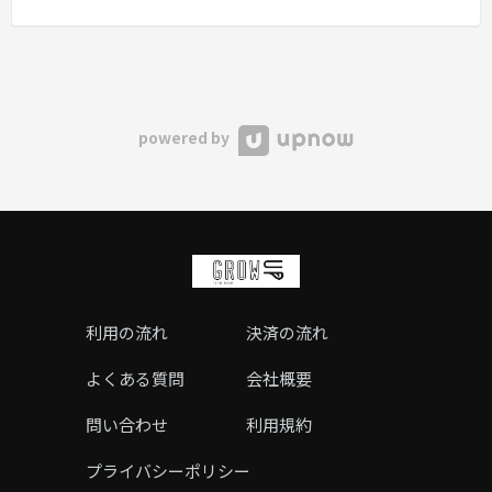
powered by
利用の流れ
決済の流れ
よくある質問
会社概要
問い合わせ
利用規約
プライバシーポリシー