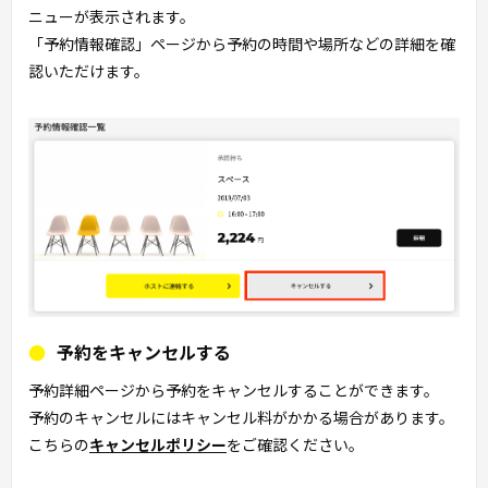
ニューが表示されます。
「予約情報確認」ページから予約の時間や場所などの詳細を確
認いただけます。
予約をキャンセルする
予約詳細ページから予約をキャンセルすることができます。
予約のキャンセルにはキャンセル料がかかる場合があります。
こちらの
キャンセルポリシー
をご確認ください。