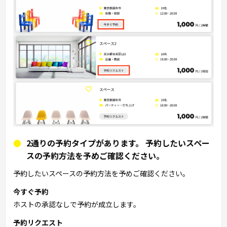
2通りの予約タイプがあります。 予約したいスペー
スの予約方法を予めご確認ください。
予約したいスペースの予約方法を予めご確認ください。
今すぐ予約
ホストの承認なしで予約が成立します。
予約リクエスト