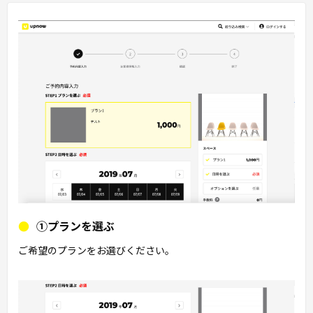
①プランを選ぶ
ご希望のプランをお選びください。