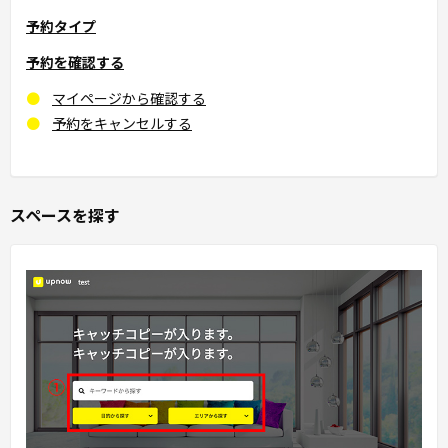
予約タイプ
予約を確認する
マイページから確認する
予約をキャンセルする
スペースを探す