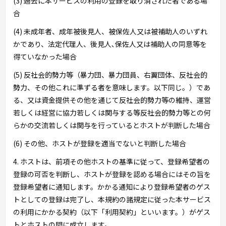
(3) 過去に本サービスの利用の登録を取り消された者である場
合
(4) 未成年者、成年被後見人、被保佐人又は被補助人のいずれ
かであり、法定代理人、後見人､保佐人又は補助人の同意等を
得ていなかった場合
(5) 反社会的勢力等（暴力団、暴力団員、右翼団体、反社会的
勢力、その他これに準ずる者を意味します。以下同じ。）であ
る、又は資金提供その他を通じて反社会的勢力等の維持、運営
若しくは経営に協力若しくは関与する等反社会的勢力等との何
らかの交流若しくは関与を行っているとホストが判断した場合
(6) その他、ホストが登録を適当でないと判断した場合
4. ホストは、前項その他ホストの基準に従って、登録希望者の
登録の可否を判断し、ホストが登録を認める場合にはその旨を
登録希望者に通知します。かかる通知により登録希望者のゲス
トとしての登録は完了し、本規約の諸規定に従った本サービス
の利用にかかる契約（以下「利用契約」といいます。）がゲス
トとホストの間に成立します。